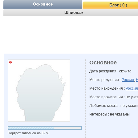
Основное
Блог
( 0 )
Шпионаж
Основное
Дата рождения : скрыто
Место рождения :
Россия
,
Н
Место нахождения :
Россия
Место проживания : не ука
Любимые места : не указа
Интересы : не указаны
Портрет заполнен на 62 %