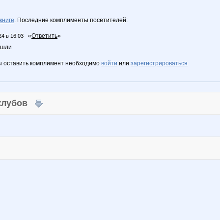
книге
. Последние комплименты посетителей:
«
Ответить
»
24 в 16:03
ышли
ы оставить комплимент необходимо
войти
или
зарегистрироваться
 клубов