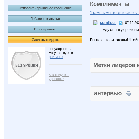
Комплименты
Отправить приватное сообщение
1 комплиментов в гостевой 
Добавить в друзья
cornflour
07.10.20
Игнорировать
жду оплату!сроки в
Сделать подарок
Вы не авторизованы! Чтоб
популярность:
Не участвует в
рейтинге
Метки лидеров
Как получить
уровень?
Интервью