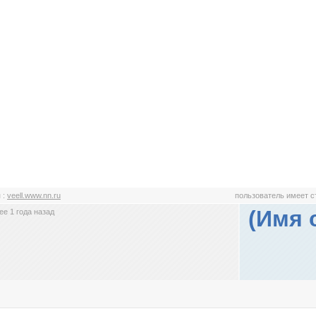
л
:
veell.www.nn.ru
пользователь имеет 
(Имя 
е 1 года назад