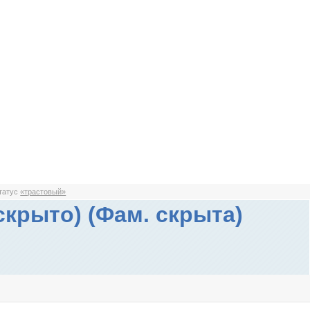
статус
«трастовый»
скрыто) (Фам. скрыта)